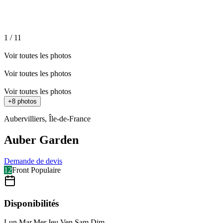
1
/
11
Voir toutes les photos
Voir toutes les photos
Voir toutes les photos
+
8
photos
Aubervilliers
,
Île-de-France
Auber Garden
Demande de devis
12
Front Populaire
Disponibilités
Lun
.
Mar
.
Mer
.
Jeu
.
Ven
.
Sam
.
Dim
.