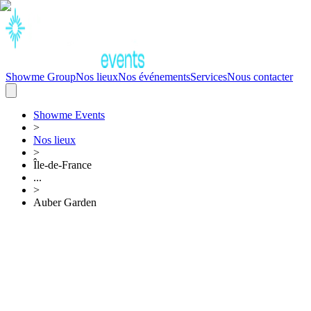
Showme Group
Nos lieux
Nos événements
Services
Nous contacter
Showme
Events
>
Nos lieux
>
Île-de-France
...
>
Auber Garden