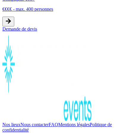
€
€
€
€
-
max. 400 personnes
Demande de devis
Nos lieux
Nous contacter
FAQ
Mentions légales
Politique de
confidentialité