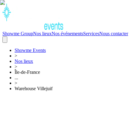
Showme Group
Nos lieux
Nos événements
Services
Nous contacter
Showme
Events
>
Nos lieux
>
Île-de-France
...
>
Warehouse Villejuif