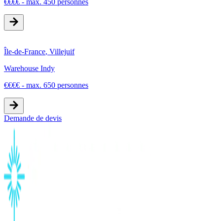
€
€
€
€
-
max. 450 personnes
Île-de-France
,
Villejuif
Warehouse Indy
€
€
€
€
-
max. 650 personnes
Demande de devis