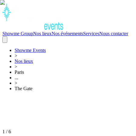
Showme Group
Nos lieux
Nos événements
Services
Nous contacter
Showme
Events
>
Nos lieux
>
Paris
...
>
The Gate
1
/
6