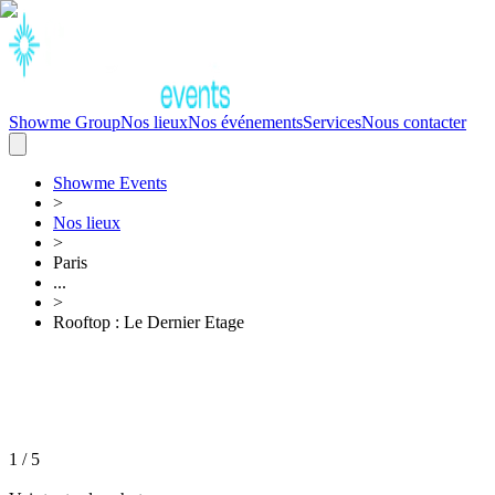
Showme Group
Nos lieux
Nos événements
Services
Nous contacter
Showme
Events
>
Nos lieux
>
Paris
...
>
Rooftop : Le Dernier Etage
1
/
5