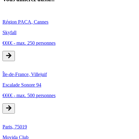
Région PACA
,
Cannes
Skyfall
€
€
€
€
-
max. 250 personnes
Île-de-France
,
Villejuif
Escalade Sonore 94
€
€
€
€
-
max. 500 personnes
Paris
,
75019
Movida Club