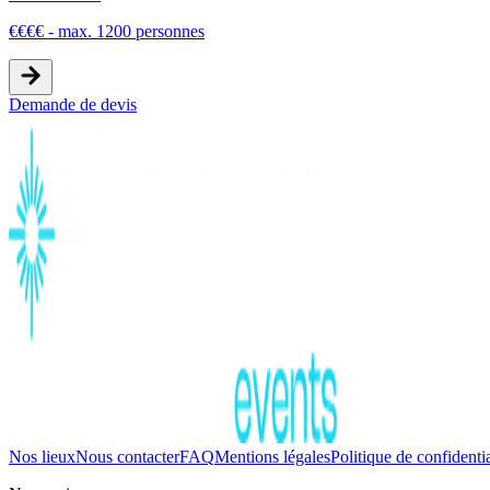
€
€
€
€
-
max. 1200 personnes
Demande de devis
Nos lieux
Nous contacter
FAQ
Mentions légales
Politique de confidentia