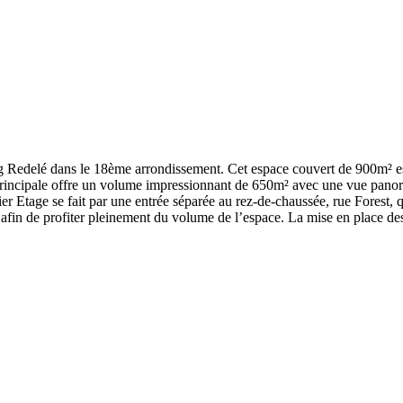
ng Redelé dans le 18ème arrondissement. Cet espace couvert de 900m² es
principale offre un volume impressionnant de 650m² avec une vue panora
ier Etage se fait par une entrée séparée au rez-de-chaussée, rue Forest
 afin de profiter pleinement du volume de l’espace. La mise en place des v