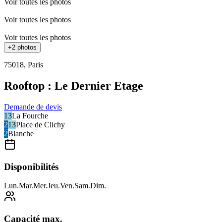
Voir toutes les photos
Voir toutes les photos
Voir toutes les photos
+
2
photos
75018
,
Paris
Rooftop : Le Dernier Etage
Demande de devis
13
La Fourche
2
13
Place de Clichy
2
Blanche
Disponibilités
Lun
.
Mar
.
Mer
.
Jeu
.
Ven
.
Sam
.
Dim
.
Capacité max.