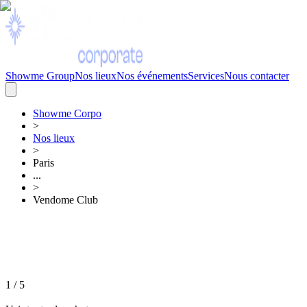
Showme Group
Nos lieux
Nos événements
Services
Nous contacter
Showme
Corpo
>
Nos lieux
>
Paris
...
>
Vendome Club
1
/
5