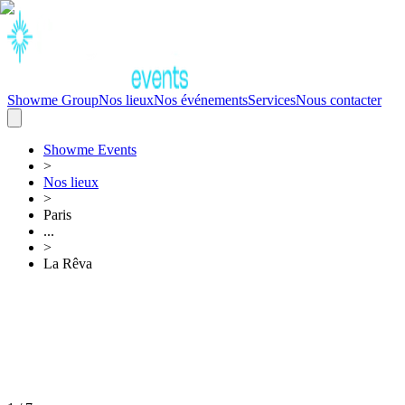
Showme Group
Nos lieux
Nos événements
Services
Nous contacter
Showme
Events
>
Nos lieux
>
Paris
...
>
La Rêva