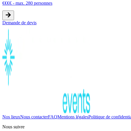
€
€
€
€
-
max. 280 personnes
Demande de devis
Nos lieux
Nous contacter
FAQ
Mentions légales
Politique de confidentia
Nous suivre