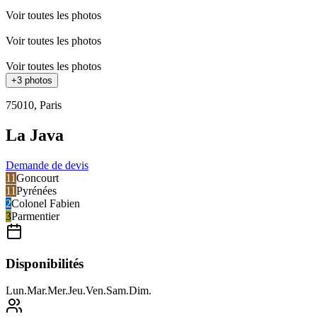
Voir toutes les photos
Voir toutes les photos
Voir toutes les photos
+
3
photos
75010
,
Paris
La Java
Demande de devis
11
Goncourt
11
Pyrénées
2
Colonel Fabien
3
Parmentier
Disponibilités
Lun
.
Mar
.
Mer
.
Jeu
.
Ven
.
Sam
.
Dim
.