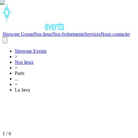
Showme Group
Nos lieux
Nos événements
Services
Nous contacter
Showme
Events
>
Nos lieux
>
Paris
...
>
La Java
1
/
6