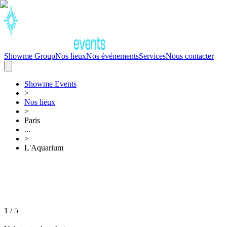
Showme Group
Nos lieux
Nos événements
Services
Nous contacter
Showme
Events
>
Nos lieux
>
Paris
...
>
L'Aquarium
1
/
5