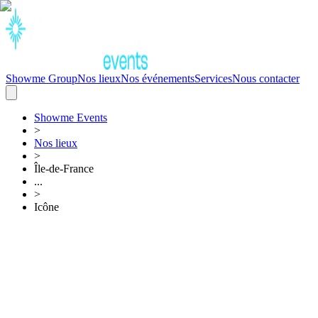
Showme Group
Nos lieux
Nos événements
Services
Nous contacter
Showme
Events
>
Nos lieux
>
Île-de-France
...
>
Icône