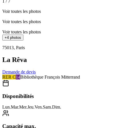
1
/
7
Voir toutes les photos
Voir toutes les photos
Voir toutes les photos
+
4
photos
75013
,
Paris
La Rêva
Demande de devis
RER C
14
Bibliothèque François Mitterrand
Disponibilités
Lun
.
Mar
.
Mer
.
Jeu
.
Ven
.
Sam
.
Dim
.
Capacité max.