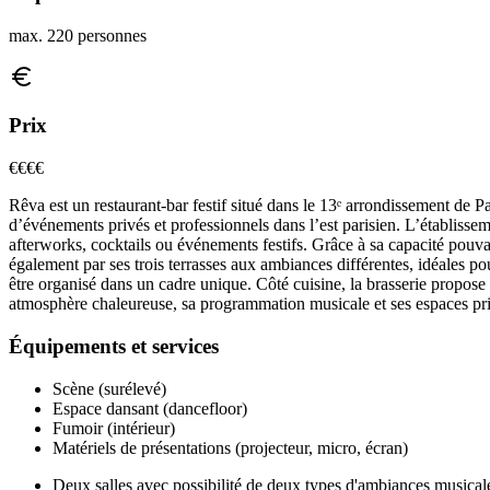
max. 220 personnes
Prix
€€
€€
Rêva est un restaurant-bar festif situé dans le 13ᵉ arrondissement de P
d’événements privés et professionnels dans l’est parisien. L’établissem
afterworks, cocktails ou événements festifs. Grâce à sa capacité pouva
également par ses trois terrasses aux ambiances différentes, idéales po
être organisé dans un cadre unique. Côté cuisine, la brasserie propose 
atmosphère chaleureuse, sa programmation musicale et ses espaces pri
Équipements et services
Scène (surélevé)
Espace dansant (dancefloor)
Fumoir (intérieur)
Matériels de présentations (projecteur, micro, écran)
Deux salles avec possibilité de deux types d'ambiances musical