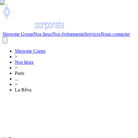
Showme Group
Nos lieux
Nos événements
Services
Nous contacter
Showme
Corpo
>
Nos lieux
>
Paris
...
>
La Rêva