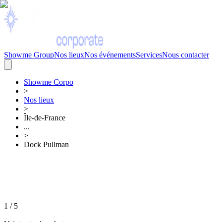
Showme Group
Nos lieux
Nos événements
Services
Nous contacter
Showme
Corpo
>
Nos lieux
>
Île-de-France
...
>
Dock Pullman
1
/
5