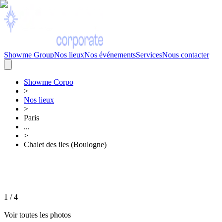
Showme Group
Nos lieux
Nos événements
Services
Nous contacter
Showme
Corpo
>
Nos lieux
>
Paris
...
>
Chalet des iles (Boulogne)
1
/
4
Voir toutes les photos