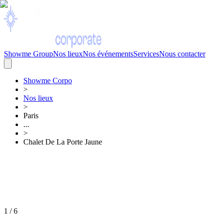
Showme Group
Nos lieux
Nos événements
Services
Nous contacter
Showme
Corpo
>
Nos lieux
>
Paris
...
>
Chalet De La Porte Jaune
1
/
6