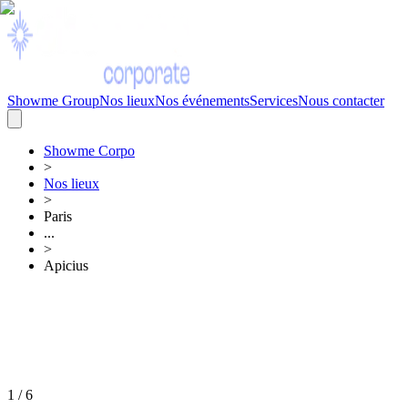
Showme Group
Nos lieux
Nos événements
Services
Nous contacter
Showme
Corpo
>
Nos lieux
>
Paris
...
>
Apicius
1
/
6